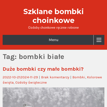
Szklane bombki
choinkowe
Ozdoby choinkowe ręcznie robione
Menu
Tag:
bombki białe
Duże bombki czy małe bombki?
2022-10-21
2024-11-29
|
Brak komentarzy
|
Bombki
,
Kolorowe
święta
,
Ozdoby świąteczne