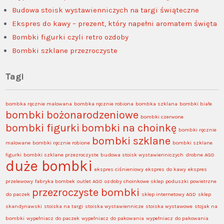
Budowa stoisk wystawienniczych na targi świąteczne
Ekspres do kawy – prezent, który napełni aromatem święta
Bombki figurki czyli retro ozdoby
Bombki szklane przezroczyste
Tagi
bombka ręcznie malowana
bombka ręcznie robiona
bombka szklana
bombki białe
bombki bożonarodzeniowe
bombki czerwone
bombki figurki
bombki na choinkę
bombki ręcznie
bombki szklane
malowane
bombki ręcznie robione
bombki szklane
figurki
bombki szklane przezroczyste
budowa stoisk wystawienniczych
drobne AGD
duże bombki
ekspres ciśnieniowy
ekspres do kawy
ekspres
przelewowy
fabryka bombek
outlet AGD
ozdoby choinkowe sklep
poduszki powietrzne
przezroczyste bombki
do paczek
sklep internetowy AGD
sklep
skandynawski
stoiska na targi
stoiska wystawiennicze
stoiska wystawowe
stojak na
bombki
wypełniacz do paczek
wypełniacz do pakowania
wypełniacz do pakowania