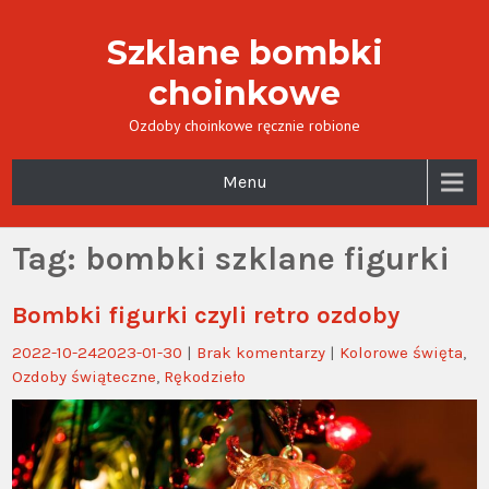
Szklane bombki
choinkowe
Ozdoby choinkowe ręcznie robione
Menu
Tag:
bombki szklane figurki
Bombki figurki czyli retro ozdoby
2022-10-24
2023-01-30
|
Brak komentarzy
|
Kolorowe święta
,
Ozdoby świąteczne
,
Rękodzieło