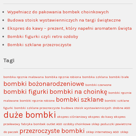
Wypełniacz do pakowania bombek choinkowych
Budowa stoisk wystawienniczych na targi świąteczne
Ekspres do kawy – prezent, który napełni aromatem święta
Bombki figurki czyli retro ozdoby
Bombki szklane przezroczyste
Tagi
bombka ręcznie malowana
bombka ręcznie robiona
bombka szklana
bombki białe
bombki bożonarodzeniowe
bombki czerwone
bombki figurki
bombki na choinkę
bombki ręcznie
bombki szklane
malowane
bombki ręcznie robione
bombki szklane
figurki
bombki szklane przezroczyste
budowa stoisk wystawienniczych
drobne AGD
duże bombki
ekspres ciśnieniowy
ekspres do kawy
ekspres
przelewowy
fabryka bombek
outlet AGD
ozdoby choinkowe sklep
poduszki powietrzne
przezroczyste bombki
do paczek
sklep internetowy AGD
sklep